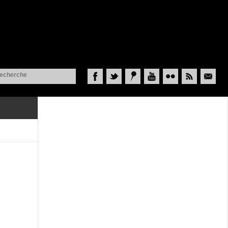
Facebook
Twitter
Historypin
YouTube
Flickr
RSS
Courriel