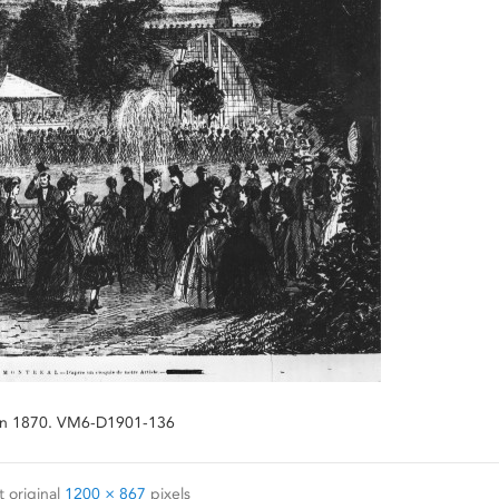
é en 1870. VM6-D1901-136
 original
1200 × 867
pixels