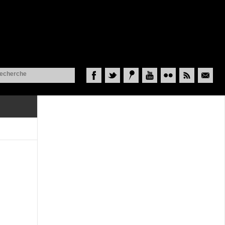
Facebook
Twitter
Historypin
YouTube
Flickr
RSS
Courriel